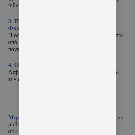
πιθανότητες επαγγελματικής αποκατάστασης.
3. Πιστοποίηση από Αναγνωρισμένους
Φορείς:
Η ολοκλήρωση του προγράμματος συνοδεύεται
από επίσημη πιστοποίηση που αναγνωρίζεται
πανευρωπαϊκά.
4. Οικονομική Υποστήριξη:
Λάβε έως 1.000€ επιδότηση για τον χρόνο και
την προσπάθειά σου.
Πώς να Ξεκινήσεις
Μην περιμένεις!
Επικοινώνησε μαζί μας για να
μάθεις πώς μπορείς να εξασφαλίσεις τη θέση
σου. Συμπλήρωσε τη φόρμα επικοινωνίας