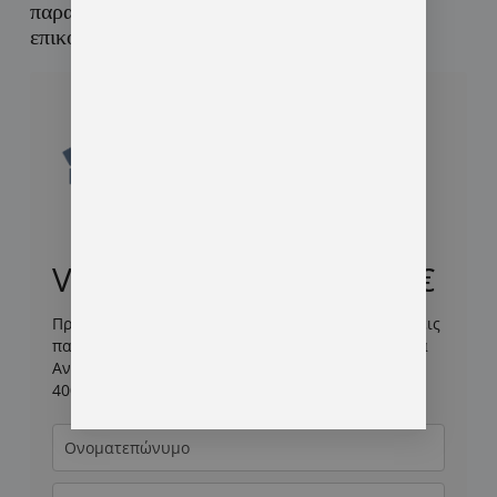
παρακάτω και ένας εκπρόσωπός μας θα
επικοινωνήσει μαζί σου άμεσα.
Voucher Ανέργων 1.000€
Προϋπόθεση για να λάβεις μέρος είναι να μην έχεις
παρακολουθήσει ήδη κάποιο από τα προγράμματα
Ανέργων 1.000€ ή Ανέργων 400€ ή Εργαζομένων
400€.