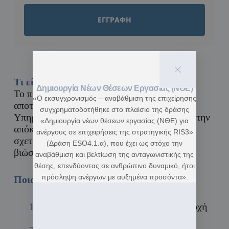
ΕΓΓΡΑΦΗ
Τι είναι το Voucher Ανέργων 1.000€;
Δημιουργία Νέων Θέσεων Εργασίας (ΝΘΕ)
Το πρόγραμμα Voucher Ανέργων 1.000€
«Ο εκσυγχρονισμός – αναβάθμιση της επιχείρησης
αποτελεί μια πρωτοβουλία της Δημόσιας
συγχρηματοδοτήθηκε στο πλαίσιο της δράσης
Υπηρεσίας Απασχόλησης (ΔΥΠΑ) με στόχο την
«Δημιουργία νέων θέσεων εργασίας (ΝΘΕ) για
απόκτηση και αναβάθμιση δεξιοτήτων που
ανέργους σε επιχειρήσεις της στρατηγικής RIS3»
σχετίζονται με την πράσινη οικονομία και τις
(Δράση ESO4.1.α), που έχει ως στόχο την
βιώσιμες τεχνολογίες.
αναβάθμιση και βελτίωση της ανταγωνιστικής της
θέσης, επενδύοντας σε ανθρώπινο δυναμικό, ήτοι
πρόσληψη ανέργων με αυξημένα προσόντα».
Ποια είναι η διαδικασία;
Υποβολή Αίτησης:
Δηλώστε συμμετοχή
μέσω της ειδικής πλατφόρμας.