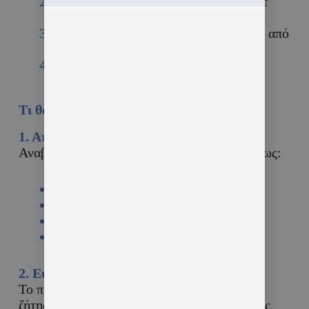
Κατάρτιση 200 Ωρών:
Συμμετοχή σε
θεωρητικά και πρακτικά μαθήματα.
Πιστοποίηση Δεξιοτήτων:
Εξετάσεις από
αναγνωρισμένο φορέα πιστοποίησης.
Εκπαιδευτικό Επίδομα:
Κέρδισε έως
1.000€ με την επιτυχή ολοκλήρωση.
Τι θα Κερδίσεις
1. Απόκτηση Πολύτιμων Δεξιοτήτων:
Αναβάθμισε τις ικανότητές σου σε τομείς όπως:
Ενεργειακή αποδοτικότητα.
Ανανεώσιμες πηγές ενέργειας.
Διαχείριση φυσικών πόρων.
Βιώσιμες επιχειρηματικές πρακτικές.
2. Ευκαιρίες Εργασίας:
Το πρόγραμμα παρέχει δεξιότητες υψηλής
ζήτησης στην αγορά εργασίας, αυξάνοντας τις