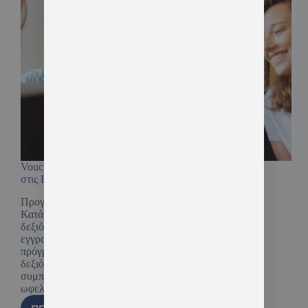
Voucher Ανέργων της ΔΥΠΑ – Κατάρτιση Ανέργων
στις Πράσινες & Ψηφιακές Δεξιότητες
Προγράμματα Συνεχιζόμενης Επαγγελματικής
Κατάρτισης 50.000 ανέργων σε ψηφιακές, πράσινες
δεξιότητες και σε δεξιότητες οικονομικού
εγγραμματισμού. Άνοιξαν οι αιτήσεις για το
πρόγραμμα Voucher Ανέργων στις Πράσινες
δεξιότητες και θα παραμείνουν ανοιχτές μέχρι τη
συμπλήρωση του αριθμού των 50.000
ωφελούμενων. Δικαιούχοι είναι…