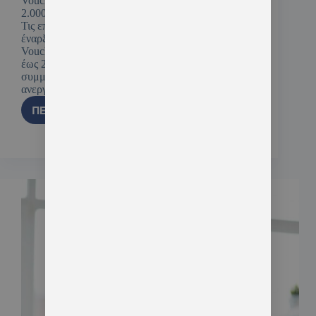
Voucher Ανέργων σε Κλάδους Αιχμής με επίδομα
2.000€ ΝΕΟ Voucher Ανέργων σε κλάδους αιχμής
Τις επόμενες ημέρες αναμένεται από τη Δ.ΥΠ.Α. η
έναρξη του νέου επιδοτούμενου προγράμματος
Voucher, με εκπαιδευτικό επίδομα
έως 2.000€ για 30.000 ανέργους. Δικαίωμα
συμμετοχής έχουν όλοι οι άνεργοι (με ενεργή κάρτα
ανεργίας) ανεξάρτητα αν έχουν συμμετάσχει είτε…
ΠΕΡΙΣΣΌΤΕΡΑ
10 Ιουνίου, 2025