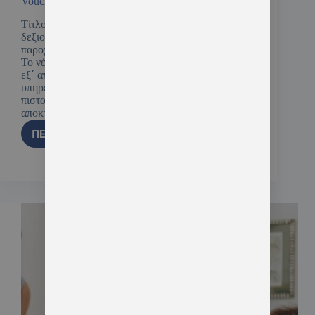
Voucher Security Ανέργων με επίδομα 525€
Τίτλος προγράμματος «Ανάπτυξη βασικών
δεξιοτήτων ως Προσωπικό Ιδιωτικής Ασφάλειας με
παροχή πιστοποίησης των αποκτηθεισών γνώσεων”
Το νέο πρόγραμμα Voucher Security θα υλοποιηθεί
εξ΄ αποστάσεως και περιλαμβάνει: παροχή
υπηρεσιών κατάρτισης διάρκειας 105 ωρών.
πιστοποίηση των γνώσεων και δεξιοτήτων που θα
αποκτηθούν…
ΠΕΡΙΣΣΌΤΕΡΑ
10 Ιανουαρίου, 2025